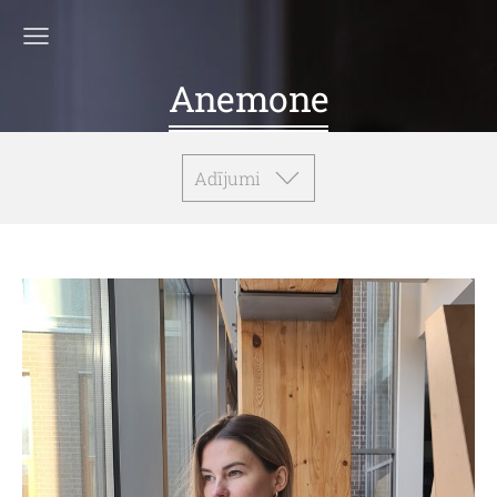
Anemone
Adījumi