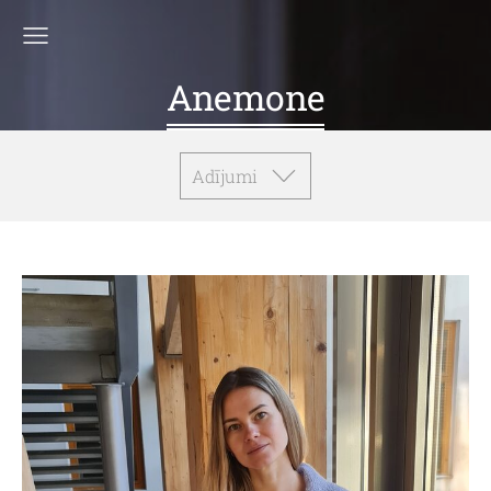
Anemone
Adījumi